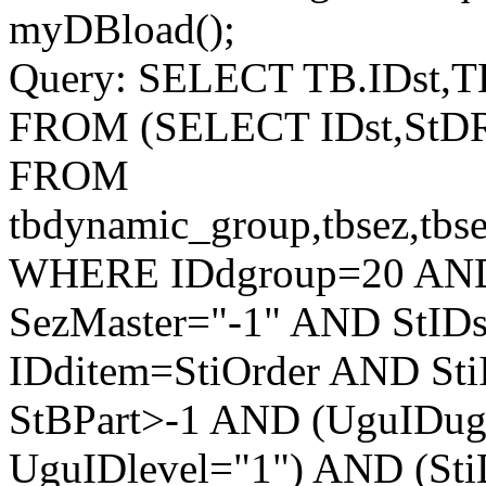
myDBload();
Query: SELECT TB.IDst,T
FROM (SELECT IDst,StDRe
FROM
tbdynamic_group,tbsez,tbs
WHERE IDdgroup=20 AND
SezMaster="-1" AND StID
IDditem=StiOrder AND Sti
StBPart>-1 AND (UguIDug
UguIDlevel="1") AND (St