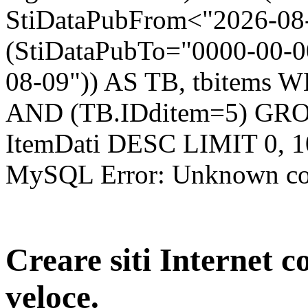
StiDataPubFrom<"2026-08
(StiDataPubTo="0000-00-
08-09")) AS TB, tbitems 
AND (TB.IDditem=5) GR
ItemDati DESC LIMIT 0, 1
MySQL Error: Unknown colum
Creare siti Internet c
veloce.