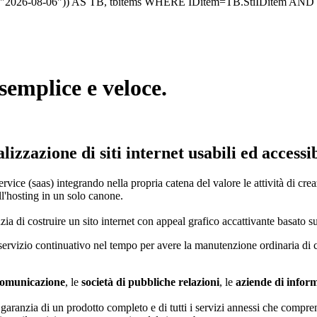
>="2026-08-06")) AS TB, tbitems WHERE IDitem=TB.StiIDitem A
semplice e veloce.
zzazione di siti internet usabili ed accessib
service (saas) integrando nella propria catena del valore le attività di
ll'hosting in un solo canone.
a di costruire un sito internet con appeal grafico accattivante basato su
rvizio continuativo nel tempo per avere la manutenzione ordinaria di c
comunicazione
, le
società di pubbliche relazioni
, le
aziende di infor
garanzia di un prodotto completo e di tutti i servizi annessi che compre