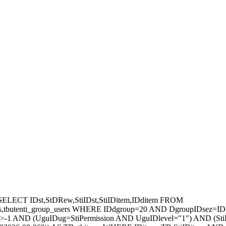
ELECT IDst,StDRew,StiIDst,StiIDitem,IDditem FROM
items,tbutenti_group_users WHERE IDdgroup=20 AND DgroupIDsez
rt>-1 AND (UguIDug=StiPermission AND UguIDlevel="1") AND (St