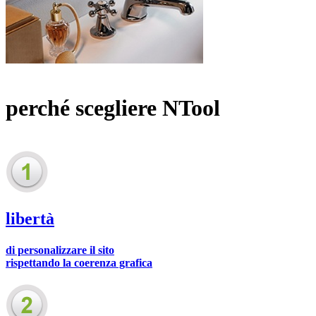
perché scegliere NTool
libertà
di personalizzare il sito
rispettando la coerenza grafica