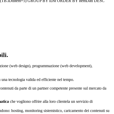
ND (TB.IDditem=5) GROUP BY IDst ORDER BY ItemDati DESC
ili.
 creazione (web design), programmazione (web development),
 una tecnologia valida ed efficiente nel tempo.
ontenuti da parte di un partner competente presente sul mercato da
matica
che vogliono offrire alla loro clientela un servizio di
ndono: hosting, monitoring sistemistico, caricamento dei contenuti su