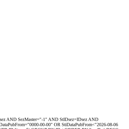
=IDsez AND SezMaster="-1" AND StIDsez=IDsez AND
iDataPubFrom="0000-00-00" OR StiDataPubFrom<"2026-08-06