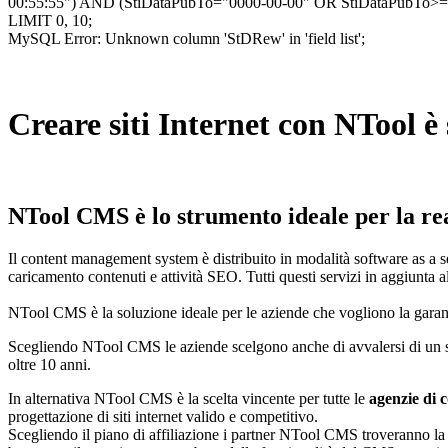
00:55:55") AND (StiDataPubTo="0000-00-00" OR StiDataPubTo
LIMIT 0, 10;
MySQL Error: Unknown column 'StDRew' in 'field list';
Creare siti Internet con NTool è 
NTool CMS è lo strumento ideale per la reali
Il content management system è distribuito in modalità software as a 
caricamento contenuti e attività SEO. Tutti questi servizi in aggiunta a
NTool CMS è la soluzione ideale per le aziende che vogliono la garanzi
Scegliendo NTool CMS le aziende scelgono anche di avvalersi di un se
oltre 10 anni.
In alternativa NTool CMS è la scelta vincente per tutte le
agenzie di 
progettazione di siti internet valido e competitivo.
Scegliendo il piano di affiliazione i partner NTool CMS troveranno la 