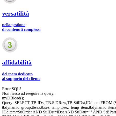
versatilità
nella gestione
di contenuti complessi
affidabilità
del team dedicato
al supporto del cliente
Error SQL!
Non riesco ad eseguire la query.
myDBload();
Query: SELECT TB.IDst,TB.StDRew,TB.StiIDst,IDditem FROM (S
tbdynamic_group,tbsez,tbsez_temp,tbsez_temp_item,tbdynamic_
IDditem=StiOrder AND StiIDst=IDst AND StiDati="" AND StBPa